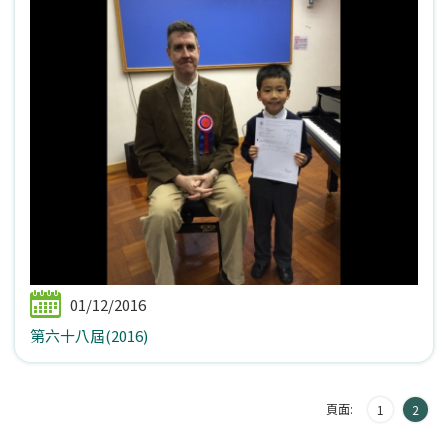
01/12/2016
第六十八屆(2016)
頁面:
1
2