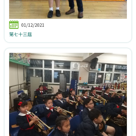
01/12/2021
第七十三屆