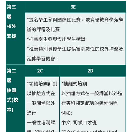
第三
3E
層
*提名學生參與國際性比賽，或資優教育學苑舉
校外
辦的課程及比賽
支援
*推薦學生參與傑出學生選舉
*推薦特別資優學生提供富挑戰性的校外增潤及
延伸學習機會。
第二
2C
2D
層
*領袖培訓計劃
*抽離式培訓
抽離
以抽離方式在
以抽離方式在一般課堂以外進
式(校
一般課堂以外
行專科特定範疇的延伸課程
本)
進行
例如:
一般性增潤課
中文: 司儀口才班
程（例如創造
英文: Odyssey of the Mind