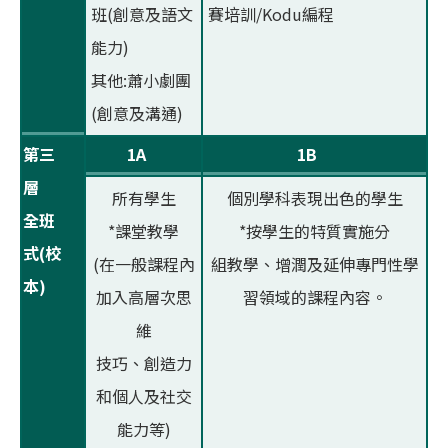
班(創意及語文
賽培訓/Kodu編程
能力)
其他:蕭小劇團
(創意及溝通)
第三
1A
1B
層
所有學生
個別學科表現出色的學生
全班
*課堂教學
*按學生的特質實施分
式(校
(在一般課程內
組教學、增潤及延伸專門性學
本)
加入高層次思
習領域的課程內容。
維
技巧、創造力
和個人及社交
能力等)