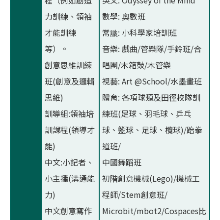
力訓練、領袖
數學: 奧數班
才能訓練
常識: 小科學家培訓班
等）。
音樂: 戲曲/管樂隊/手鈴班/合
創意思維訓練
唱團/木箱鼓/木管樂
班(創意及邏輯
視藝: Art @School/水墨畫班
思維)
體育: 各項球類及田徑校隊訓
訓導組:領袖培
練班(足球、羽毛球、乒乓
訓課程(領導才
球、籃球、足球、欖球)/跆拳
能)
道班/
中文:小記者、
中國舞蹈班
小主播(溝通能
初階創意機械(Lego)/機械工
力)
程師/Stem創意班/
中文創意寫作
Microbit/mbot2/Cospaces比