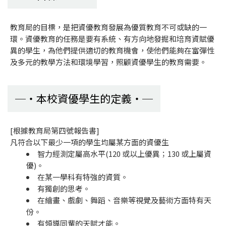
教育局的目標，是把資優教育發展為優質教育不可或缺的一
環。資優教育的任務是要有系統、有方向地發掘和培育資賦優
異的學生，為他們提供適切的教育機會，使他們能夠在富彈性
及多元的教學方法和環境學習，照顧資優學生的教育需要。
本校資優學生的定義
[根據教育局第四號報告書]
凡符合以下最少一項的學生均屬某方面的資優生
智力經測定屬高水平(120 或以上優異；130 或上屬資
優)。
在某一學科有特強的資質。
有獨創的思考。
在繪畫、戲劇、舞蹈、音樂等視覺及藝術方面特有天
份。
有領導同輩的天賦才能。