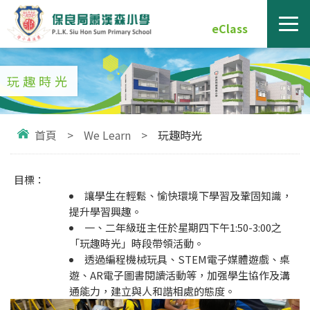
eClass
玩趣時光
首頁
>
We Learn
>
玩趣時光
目標：
讓學生在輕鬆、愉快環境下學習及鞏固知識，
提升學習興趣。
一、二年級班主任於星期四下午1:50-3:00之
「玩趣時光」時段帶領活動。
透過編程機械玩具、STEM電子媒體遊戲、桌
遊、AR電子圖書閱讀活動等，加强學生協作及溝
通能力，建立與人和諧相處的態度。