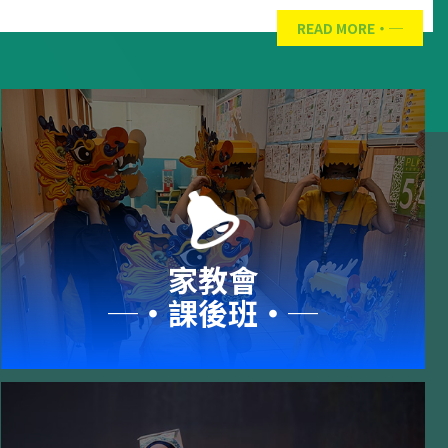
READ MORE
家教會
─‧課後班‧─