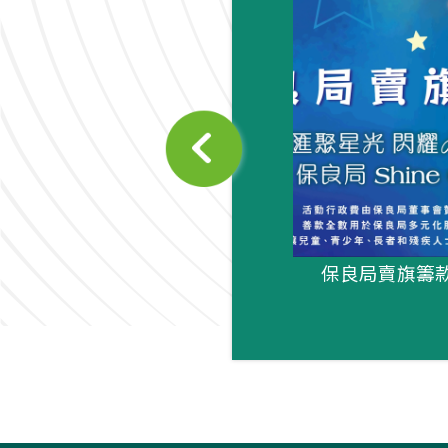
聲 - 第32期
保良局賣旗籌