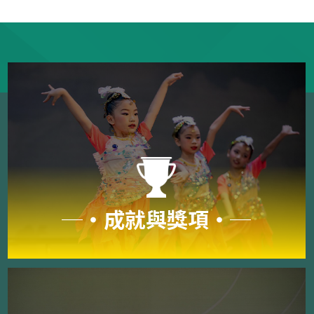
─‧成就與獎項‧─