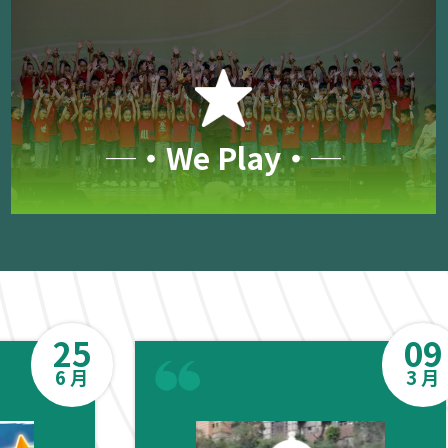
─‧We Play‧─
25
09
6 月
3 月