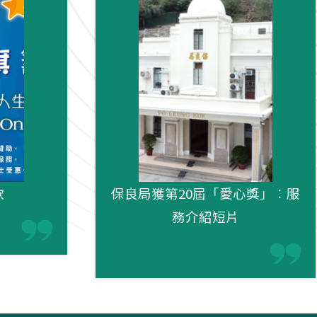
款
保良局獲第20屆「愛心獎」︰服
務介紹短片