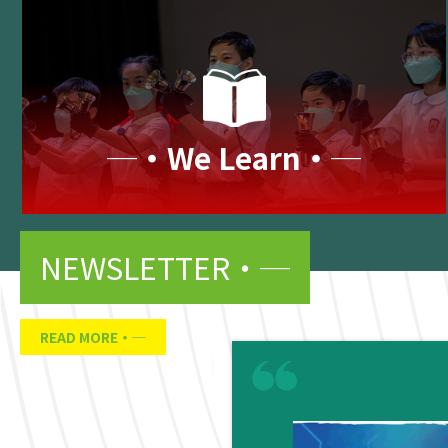
─‧We Learn‧─
NEWSLETTER
READ MORE
05
2 月