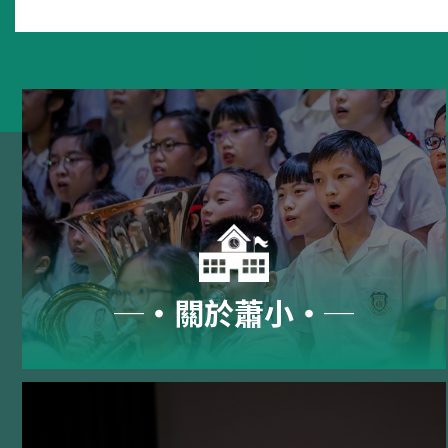
─‧關於蕭小‧─