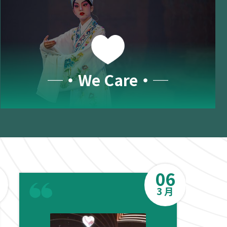
─‧We Care‧─
06
3 月