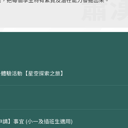
活動、欖球，游泳，足球等多元化學習項目。學生可以
環保校園
中文科校本文化文學課程，學生可透過戲曲、水墨畫、
活動，加深認識中華文學文化，培養高雅氣質，穩扎中
子體驗活動【星空探索之旅】
務申請】事宜 (小一及插班生適用)