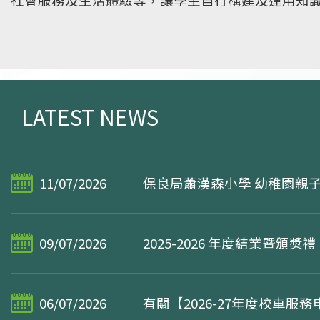
本校致力發展，視覺藝術、話劇、戲曲、創意思維
流
學生支援
參與，發揮好動、活潑、好奇的特性。其中，配合
法、棋藝、中國舞蹈、舞獅、嶺南文化探究等學習
化的根基。
LATEST NEWS
11/07/2026
保良局蕭漢森小學 幼稚園親
09/07/2026
2025-2026 年度結業暨頒獎禮
06/07/2026
有關【2026-27年度校車服