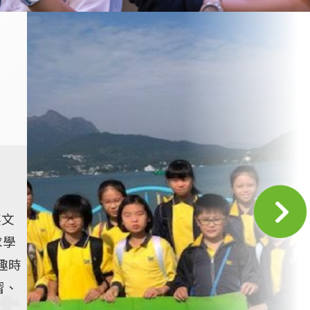
英文
求學
趣時
習、