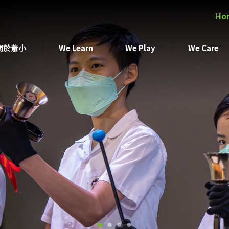
Ho
關於蕭小
We Learn
We Play
We Care