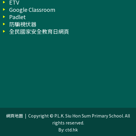
ETV
Google Classroom
Padlet
防騙視伏器
全民國家安全教育日網頁
網頁地圖
| Copyright © P.L.K. Siu Hon Sum Primary School. All
rights reserved.
By: ctd.hk