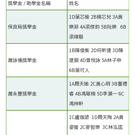
獎學金 / 助學金名稱
姓名
1D葉芯瑜 2B楊芯兒 3A黃
保良局獎學金
樂菲 4A梁傑鈞 5B阮樂 6B
梁煒殷
1B陳俊衡 2D何昕倢 3D陳
蕭詠儀獎學金
建鋇 4D曾悅詠 5A林子申
6B葉可人
1A周天瑜 2C黃心玥 3B董禮
蕭永豐獎學金
睿 4B馮敬楠 5D李灝一 6C
馮梓軒
1C盧珈諺 1D周天陶 2A黃
姿螢 2C麥智樂 3C林泓諾