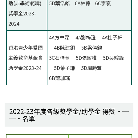
助(非學術範疇)
5D葉浩銘 6A林億 6C李襄
獎學金2023-
2024
4A方卓霖 4A劉梓澄 4A杜子軒
香港青少年愛國
4B陳建鋇 5B梁傑鈞
主義教育基金會
5C石梓萱 5D張甯雅 5D吳駿鋒
助學金2023-24
5D葉子謙 5D周勝雅
6B蕭珈瑤
2022-23年度各級獎學金/助學金 得獎
名單