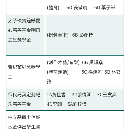
(體育) 6D 姜傲晴 6D 葉子謙
太子珠寶鐘錶愛
心慈善基金明日
(視覺藝術) 6B 彭彥博
之星獎學金
(創作才藝/音樂) 6B 吳璟燊
曾紀華紀念奬學
(體育運動) 5C 楊鴻軒 6B 林安
金
雅
保良局葉定懿紀
1A黃祉睿 2D張悦涵 3C王宸奕
念慈善基金
4D李翱 5A劉梓澄
柏立基爵士信託
基金傑出學生資