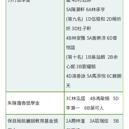
5A陳灝軒 6A林承亨
(第九名) 1D伍祖和 2D楊炘
炘 3D杜子軒
4B林安雅 5A黃樂洋 6D曾
悅誼
(第十名) 1B吳溢朗 2B余
心妮 3B劉耀銘
4D湯善詠 5A馬添悅 6C蘇朗
天
3C林泓諾 4B馮敬楠 5D
朱陳瓊香獎學金
李灝一 6B葉可人
保良局姚麗娟教育基金獎
1A周梓潼 3A區瑞炫 5B