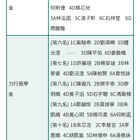
金
何昕倢 4D楊芯兒
5A林泓諾 5C湯子軒 6C石梓萱 6D
周勝雅
(第六名) 1C吳駿希 2D劉頌晞 3D鍾
沅澄 - - - 5D陳芊佑 6D姜傲晴
(第七名) 1D許展培 2B楊安竣 3B林
景睿 4D劉沅澄 5A陳柏賢 6A曾悦詠
力行獎學
(第八名) 1C陳遨凡 2B樊宇泰 3D廖
金
玥晴 4D黃子滔 5D石宇聰 6C馮敬楠
(第九名) 1A鄭越恒 2B莫焯寧 3B朱
凱晴 4B黃心玥 5B楊可柔 6A何昕諾
(第十名) 1B朱芯言 2C李敖言 3A李
嘉晴 4C胡凱嵐 5D林偉申 6A湯善詠