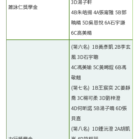
3D湯子軒
蕭詠仁獎學金
4B朱皓揚 4A張甯雅 5B鄧
曉晴 5D吳恩悅 6A石宇謙
6C高美晴
(第六名) 1B黃彥凱 2B李玄
風 3D石宇聰
4C馮美瑜 5C黃晞鋥 6B馮
敬翹
(第七名) 1B王宸奕 2C姜靜
喬 3C楊可柔 3D劉梓澄
4D何昕諾 5B湯子晴 6D張
貝嘉
(第八名) 1D鍾沅澄 2A胡凱
力行獎學金
嵐 4D符鈺菲