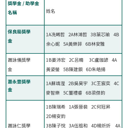
獎學金 / 助學金
姓名
名稱
保良局獎學
1A冼晞哲 2A林鴻哲 3B葉芯瑜 4B
金
余心妮 5A黃樂菲 6B林安雅
蕭詠儀獎學
1B姜沛宏 2C呂晴 3C盧珈諺 4A
金
黃姿螢 5B陳建鋇 6D朱皓揚
蕭永豐獎學
1A蘇靖瀅 2B吳昊宇 3C王宸奕 4C
金
麥智樂 5C董禮睿 6B梁傑鈞
1B陳瑞希 1A張晉裴 2C何冠昇
2D楊安鈞
蕭詠仁獎學
3B陳子悅 3A伍祖和 4D楊炘炘 4A