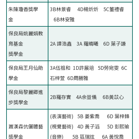
朱陳瓊香獎學
3B林景睿 4D楊炘炘 5C董禮睿
金
6B林安雅
保良局姚麗娟教
育基金
2A 譚浩鑫 3A 羅晴曦 6D 葉子謙
獎學金
保良局王月仙助
3A伍祖和 1D許展培 5D勞宛雯 6C
學金
石梓萱 6D周勝雅
保良局黎麗卿進
2B羅存實 4A余豈儀 6B黃苡心
步獎學金
(表演藝術) 5B 姜紫喬 6D 葉梓鋒
蕭漢森伉儷體藝
(視覺藝術) 4D 黃子滔 5D 彭熙瑜
獎學金
(音樂) 5B 區瑞炫 6A 黃悅喬