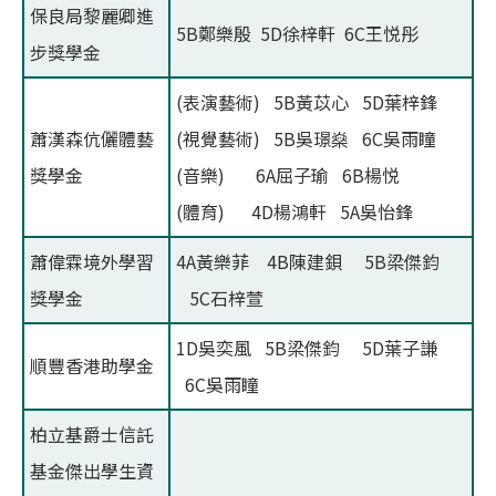
保良局黎麗卿進
5B鄭樂殷 5D徐梓軒 6C王悦彤
步獎學金
(表演藝術) 5B黃苡心 5D葉梓鋒
蕭漢森伉儷體藝
(視覺藝術) 5B吳璟燊 6C吳雨瞳
獎學金
(音樂) 6A屈子瑜 6B楊悦
(體育) 4D楊鴻軒 5A吳怡鋒
蕭偉霖境外學習
4A黃樂菲 4B陳建鋇 5B梁傑鈞
獎學金
5C石梓萱
1D吳奕風 5B梁傑鈞 5D葉子謙
順豐香港助學金
6C吳雨瞳
柏立基爵士信託
基金傑出學生資