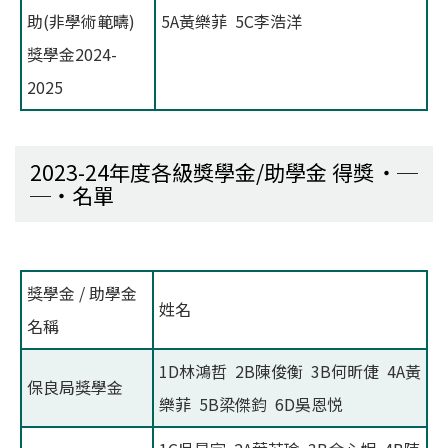
助(非學術範疇)
5A黃樂菲 5C李浩洋
獎學金2024-
2025
2023-24年度各級獎學金/助學金 得獎
名單
獎學金 / 助學金
姓名
名稱
1D林鴻哲 2B陳俊衡 3B何昕倢 4A黃
保良局獎學金
樂菲 5B梁傑鈞 6D吳恩悦