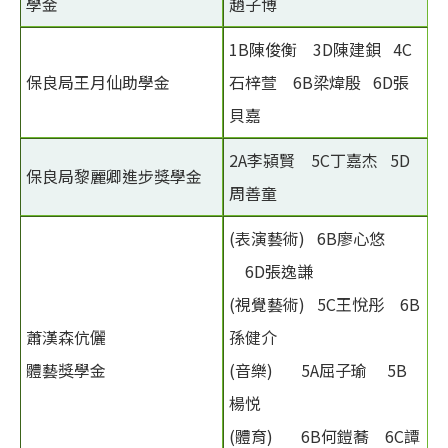
學金
趙子博
1B陳俊衡 3D陳建鋇 4C
保良局王月仙助學金
石梓萱 6B梁煒殷 6D張
貝嘉
2A李潁賢 5C丁嘉杰 5D
保良局黎麗卿進步獎學金
周善童
(表演藝術) 6B廖心悠
6D張逸謙
(視覺藝術) 5C王悅彤 6B
蕭漢森伉儷
孫健介
體藝獎學金
(音樂) 5A屈子瑜 5B
楊悦
(體育) 6B何鎧蕎 6C譚