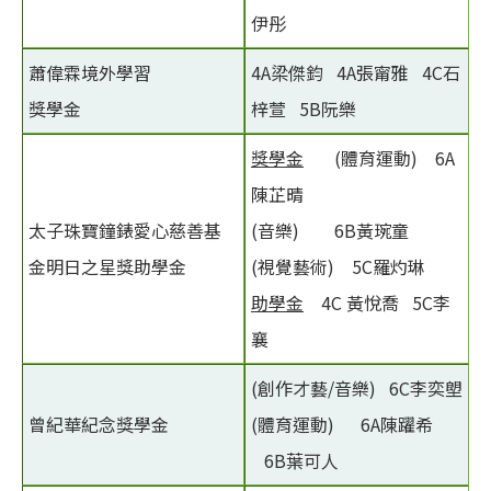
伊彤
蕭偉霖境外學習
4A梁傑鈞 4A張甯雅 4C石
獎學金
梓萱 5B阮樂
獎學金
(體育運動) 6A
陳芷晴
太子珠寶鐘錶愛心慈善基
(音樂) 6B黃琬童
金明日之星獎助學金
(視覺藝術) 5C羅灼琳
助學金
4C 黃悅喬 5C李
襄
(創作才藝/音樂) 6C李奕塱
曾紀華紀念獎學金
(體育運動) 6A陳躍希
6B葉可人