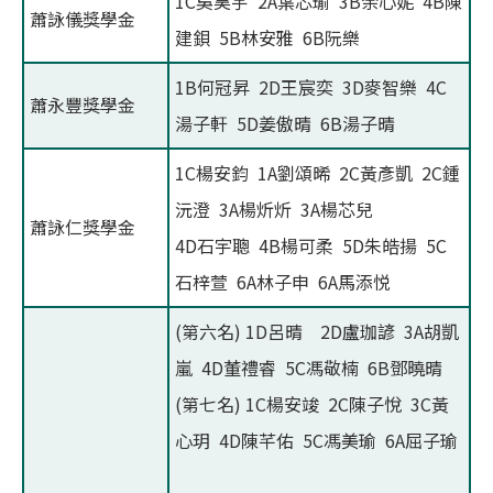
1C吳昊宇 2A葉芯瑜 3B余心妮 4B陳
蕭詠儀獎學金
建鋇 5B林安雅 6B阮樂
1B何冠昇 2D王宸奕 3D麥智樂 4C
蕭永豐獎學金
湯子軒 5D姜傲晴 6B湯子晴
1C楊安鈞 1A劉頌晞 2C黃彥凱 2C鍾
沅澄 3A楊炘炘 3A楊芯兒
蕭詠仁獎學金
4D石宇聰 4B楊可柔 5D朱皓揚 5C
石梓萱 6A林子申 6A馬添悦
(第六名) 1D呂晴 2D盧珈諺 3A胡凱
嵐 4D董禮睿 5C馮敬楠 6B鄧曉晴
(第七名) 1C楊安竣 2C陳子悅 3C黃
心玥 4D陳芊佑 5C馮美瑜 6A屈子瑜