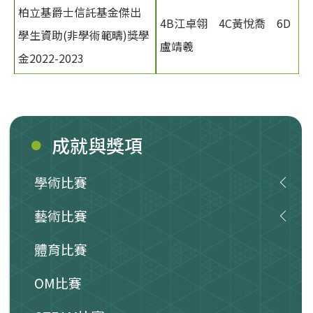
柏立基爵士信託基金傑出
4B江卓翎 4C黃悅喬 6D
學生資助(非學術範疇)獎學
盧靖羲
金2022-2023
成就與獎項
學術比賽
藝術比賽
體育比賽
OM比賽