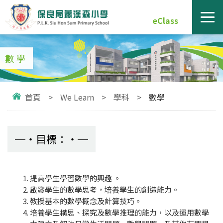
eClass
數學
首頁
>
We Learn
>
學科
>
數學
目標：
提高學生學習數學的興趣 。
啟發學生的數學思考，培養學生的創造能力。
教授基本的數學概念及計算技巧。
培養學生構思、探究及數學推理的能力，以及運用數學