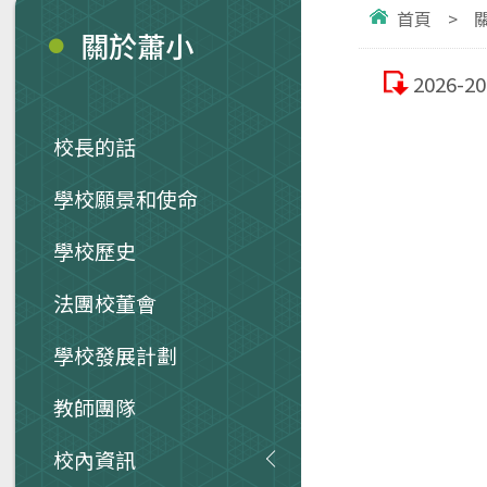
首頁
>
關於蕭小
2026
校長的話
學校願景和使命
學校歷史
法團校董會
學校發展計劃
教師團隊
校內資訊