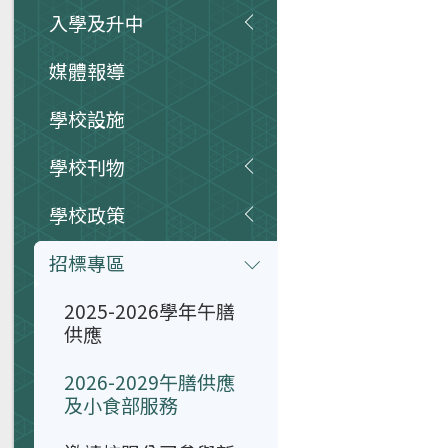
入學及升中
媒體報導
學校設施
學校刊物
學校政策
招標專區
2025-2026學年午膳
供應
2026-2029午膳供應
及小食部服務