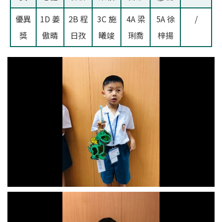
優異
1D 姜
2B 程
3C 施
4A 梁
5A 徐
/
獎
傲晴
日孜
曦竣
琍喬
梓揚