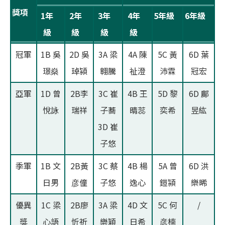
獎項
1年
2年
3年
4年
5年級
6年級
級
級
級
級
冠軍
1B 吳
2D 吳
3A 梁
4A 陳
5C 黃
6D 葉
璟燊
琸潁
翱騰
祉澄
沛霖
冠宏
亞軍
1D 曾
2B李
3C 崔
4B 王
5D 黎
6D 鄺
悅詠
瑞祥
子蕎
晴蕊
奕希
昱紘
3D 崔
子悠
季軍
1B 文
2B黃
3C 蔡
4B 楊
5A 曾
6D 洪
日男
彦僮
子悠
逸心
鎧潁
樂晞
優異
1C 梁
2B廖
3A 梁
4D 文
5C 何
/
獎
心語
忻祈
樂穎
日希
彦楠