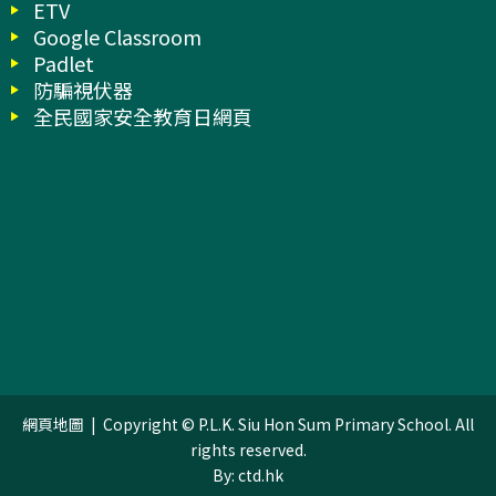
ETV
Google Classroom
Padlet
防騙視伏器
全民國家安全教育日網頁
網頁地圖
| Copyright © P.L.K. Siu Hon Sum Primary School. All
rights reserved.
By: ctd.hk