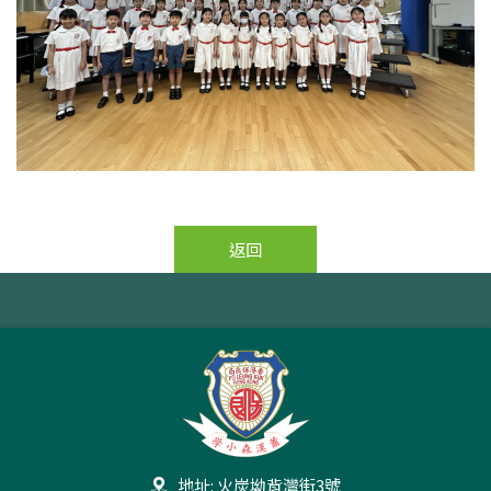
返回
地址: 火炭坳背灣街3號