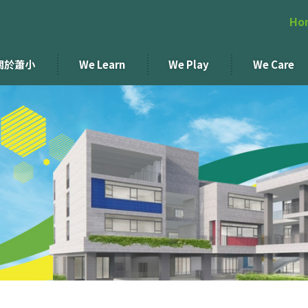
Ho
關於蕭小
We Learn
We Play
We Care