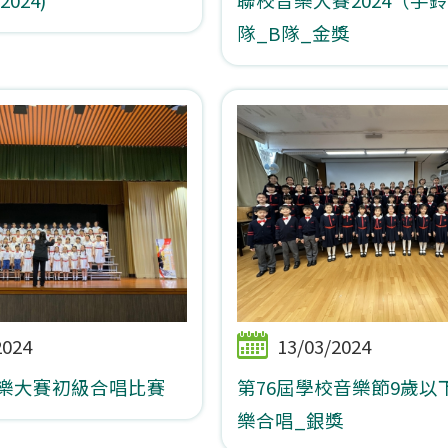
隊_B隊_金獎
2024
13/03/2024
音樂大賽初級合唱比賽
第76屆學校音樂節9歲以
樂合唱_銀獎