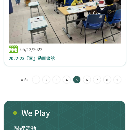
05/12/2022
2022-23『喜』動圖書館
頁面:
…
1
2
3
4
5
6
7
8
9
We Play
聯課活動