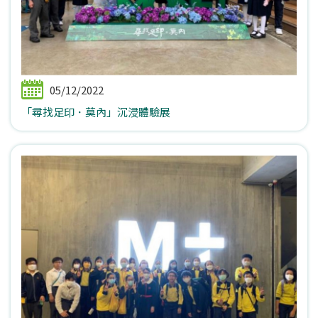
05/12/2022
「尋找足印．莫內」沉浸體驗展