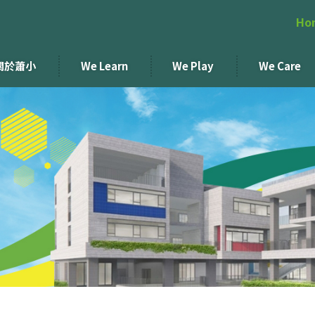
Ho
關於蕭小
We Learn
We Play
We Care