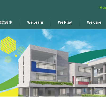
Ho
關於蕭小
We Learn
We Play
We Care