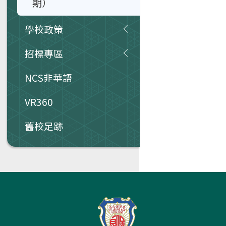
期）
學校政策
招標專區
NCS非華語
VR360
舊校足跡