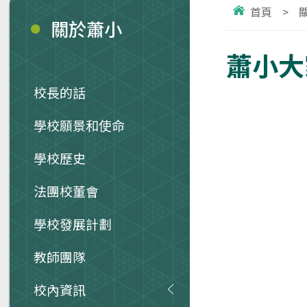
首頁
>
關於蕭小
蕭小大家
校長的話
學校願景和使命
學校歷史
法團校董會
學校發展計劃
教師團隊
校內資訊