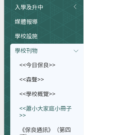
入學及升中
媒體報導
學校設施
學校刊物
<<今日保良>>
<<森聲>>
<<學校概覽>>
<<蕭小大家庭小冊子
>>
《保良通訊》（第四