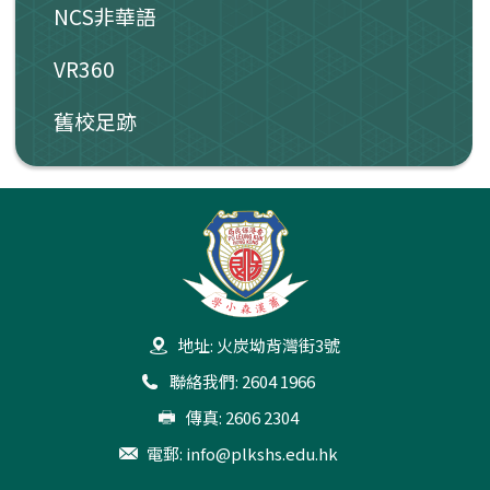
NCS非華語
VR360
舊校足跡
地址: 火炭坳背灣街3號
聯絡我們: 2604 1966
傳真: 2606 2304
電郵:
info@plkshs.edu.hk