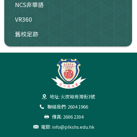
NCS非華語
VR360
舊校足跡
地址: 火炭坳背灣街3號
聯絡我們: 2604 1966
傳真: 2606 2304
電郵:
info@plkshs.edu.hk