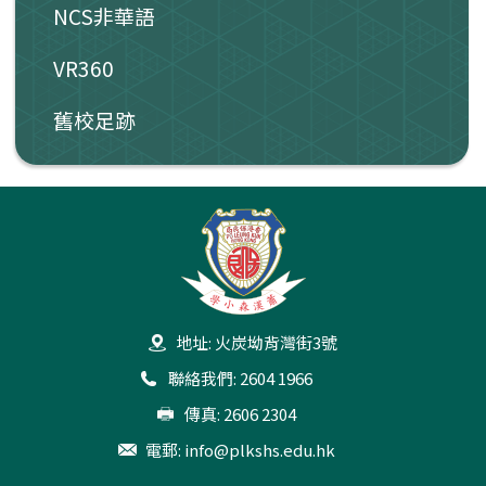
NCS非華語
VR360
舊校足跡
地址: 火炭坳背灣街3號
聯絡我們: 2604 1966
傳真: 2606 2304
電郵:
info@plkshs.edu.hk