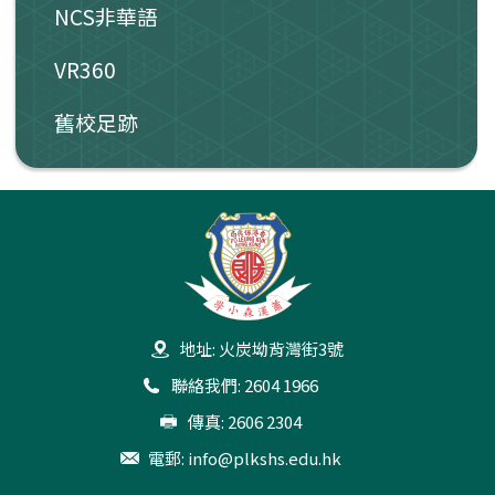
NCS非華語
VR360
舊校足跡
地址: 火炭坳背灣街3號
聯絡我們: 2604 1966
傳真: 2606 2304
電郵:
info@plkshs.edu.hk