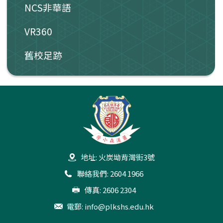
NCS非華語
VR360
舊校足跡
地址: 火炭坳背灣街3號
聯絡我們: 2604 1966
傳真: 2606 2304
電郵:
info@plkshs.edu.hk