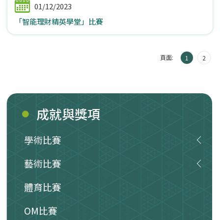
01/12/2023
「智能理財精英學堂」比賽
頁面:
1
2
成就與獎項
學術比賽
藝術比賽
體育比賽
OM比賽