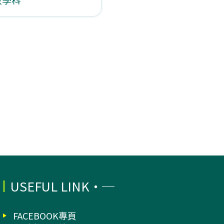
USEFUL LINK
FACEBOOK專頁