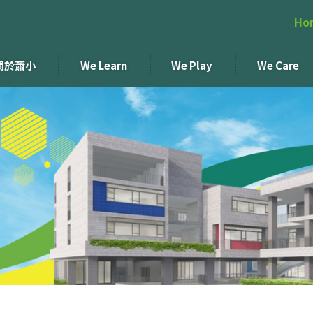
Ho
關於蕭小
We Learn
We Play
We Care