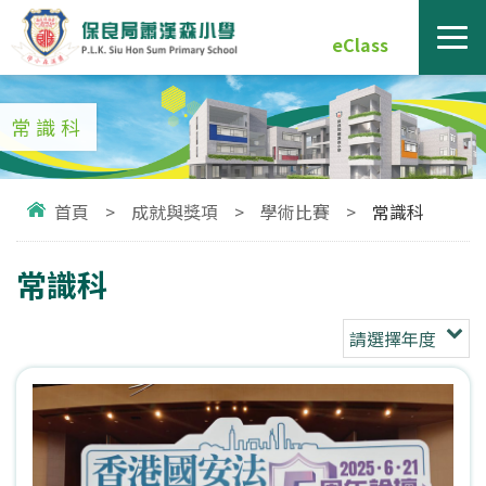
eClass
常識科
首頁
>
成就與獎項
>
學術比賽
>
常識科
常識科
請選擇年度