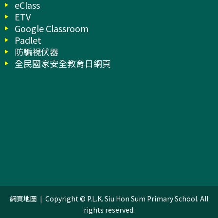
eClass
ETV
Google Classroom
Padlet
防騙視伏器
全民國家安全教育日網頁
網頁地圖
| Copyright © P.L.K. Siu Hon Sum Primary School. All
rights reserved.