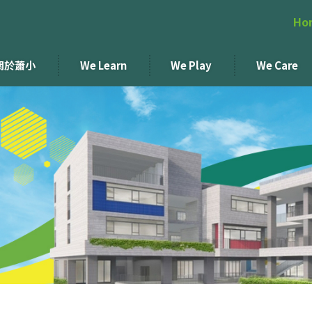
Ho
關於蕭小
We Learn
We Play
We Care