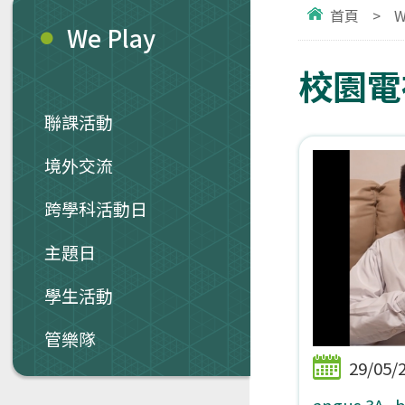
首頁
>
W
We Play
校園電視
聯課活動
境外交流
跨學科活動日
主題日
學生活動
管樂隊
29/05/
angus 3A_b