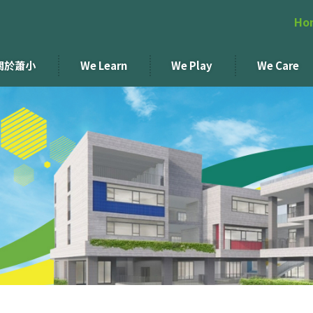
Ho
關於蕭小
We Learn
We Play
We Care