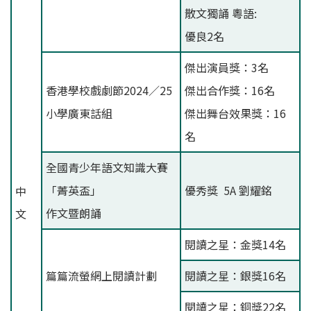
散文獨誦 粵語:
優良2名
傑出演員獎：3名
香港學校戲劇節2024／25
傑出合作獎：16名
小學廣東話組
傑出舞台效果獎：16
名
全國青少年語文知識大賽
「菁英盃」
優秀獎 5A 劉耀銘
中
作文暨朗誦
文
閱讀之星：金獎14名
篇篇流螢網上閱讀計劃
閱讀之星：銀獎16名
閱讀之星：銅獎22名