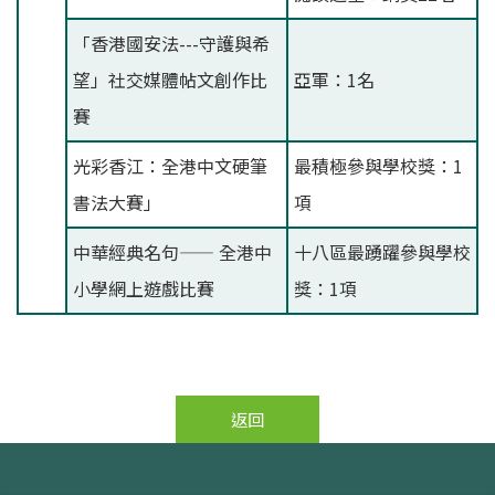
「香港國安法---守護與希
望」社交媒體帖文創作比
亞軍：1名
賽
光彩香江：全港中文硬筆
最積極參與學校獎：1
書法大賽」
項
中華經典名句—— 全港中
十八區最踴躍參與學校
小學網上遊戲比賽
獎：1項
返回