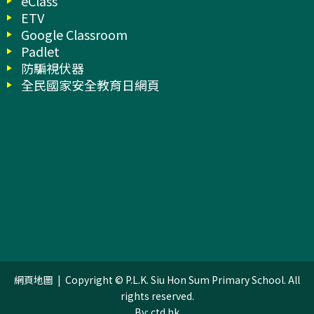
eClass
ETV
Google Classroom
Padlet
防騙視伏器
全民國家安全教育日網頁
網頁地圖
| Copyright © P.L.K. Siu Hon Sum Primary School. All
rights reserved.
By: ctd.hk