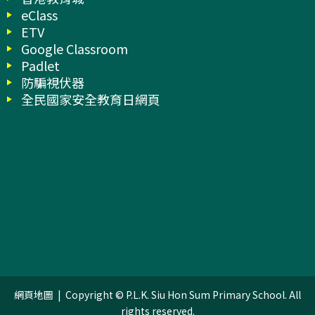
eClass
ETV
Google Classroom
Padlet
防騙視伏器
全民國家安全教育日網頁
網頁地圖
| Copyright © P.L.K. Siu Hon Sum Primary School. All
rights reserved.