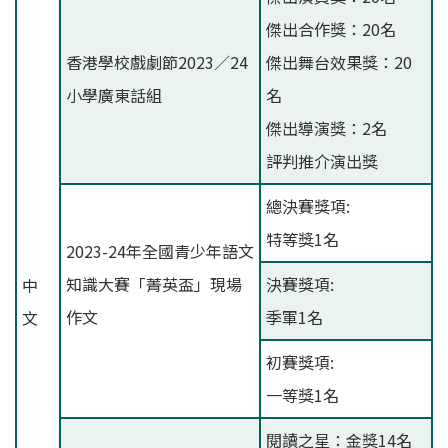
傑出合作獎：20名
香港學校戲劇節2023／24
傑出舞台效果獎：20
小學廣東話組
名
傑出導演獎：2名
評判推介演出獎
總決賽獎項:
特等獎1名
2023-24年全國青少年語文
知識大賽「菁英盃」現場
決賽獎項:
中
作文
季軍1名
文
初賽獎項:
一等獎1名
閱讀之星：金獎14名