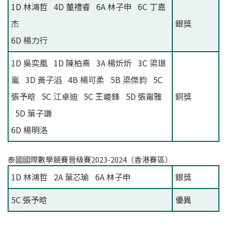
1D 林鴻哲 4D 董禮睿 6A 林子申 6C 丁嘉
杰
銀獎
6D 楊力行
1D 吳奕風 1D 陳柏熹 3A 楊炘炘 3C 梁璟
嵐 3D 黃子滔 4B 楊可柔 5B 梁傑鈞 5C
張予晗 5C 江卓迪 5C 王峻鋒 5D 張甯雅
銅獎
5D 葉子謙
6D 楊明洛
泰國國際數學競賽晉級賽2023-2024（香港賽區）
1D 林鴻哲 2A 葉芯瑜 6A 林子申
銀獎
5C 張予晗
優異