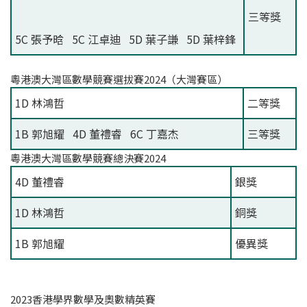
三等獎
5C 張予晗 5C 江卓迪 5D 葉子謙 5D 葉梓鋒
粵港澳大灣區數學競賽選拔賽2024（大灣賽區）
1D 林鴻哲
二等獎
1B 郭旭耀 4D 董禮睿 6C 丁嘉杰
三等獎
粵港澳大灣區數學競賽總決賽2024
4D 董禮睿
銀獎
1D 林鴻哲
銅獎
1B 郭旭耀
優異獎
2023香港學界數學及奧數精英賽