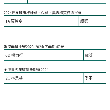
2024世界城市杯珠算、心算、奧數精英杯選拔賽
1A 莫焯寧
銀獎
香港學科比賽2023-2024(下學期)初賽
6D 楊力行
金獎
全港青少年數學挑戰賽2024
2C 林景睿
季軍