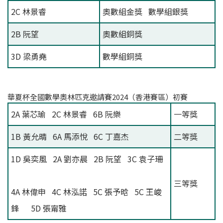
2C 林景睿
奧數組金獎 數學組銀獎
2B 阮望
奧數組銅獎
3D 梁勇堯
數學組銅獎
華夏杯全國數學奧林匹克邀請賽2024（香港賽區）初賽
2A 葉芯瑜 2C 林景睿 6B 阮樂
一等獎
1B 黃允晴 6A 馬添悅 6C 丁嘉杰
二等獎
1D 吳奕風 2A 劉亦晨 2B 阮望 3C 袁子珊
三等獎
4A 林偉申 4C 林泓諾 5C 張予晗 5C 王峻
鋒 5D 張甯雅