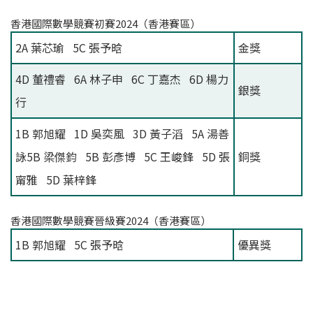
香港國際數學競賽初賽2024（香港賽區）
2A 葉芯瑜 5C 張予晗
金獎
4D 董禮睿 6A 林子申 6C 丁嘉杰 6D 楊力
銀獎
行
1B 郭旭耀 1D 吳奕風 3D 黃子滔 5A 湯善
詠5B 梁傑鈞 5B 彭彥博 5C 王峻鋒 5D 張
銅獎
甯雅 5D 葉梓鋒
香港國際數學競賽晉級賽2024（香港賽區）
1B 郭旭耀 5C 張予晗
優異獎