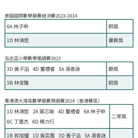
泰國國際數學競賽總決賽2023-2024
6A 林子申
銅獎
1D 林鴻哲
優異獎
泓志盃小學數學邀請賽2023
3D 黃子滔 4D 董禮睿 5A 湯善詠
銀獎
5B 林安雅
銅獎
粵港澳大灣區數學競賽預選賽2024（香港賽區）
1D 林鴻哲 2A 葉芯瑜 4D 董禮睿 6A 林子申
二等獎
6C 丁嘉杰 6D 楊力行
1B 郭旭耀 1D 吳奕風 3D 黃子滔 5A 湯善詠