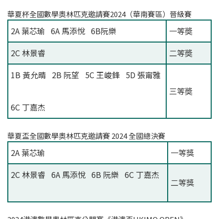
華夏杯全國數學奧林匹克邀請賽2024（華南賽區）晉級賽
2A 葉芯瑜 6A 馬添悅 6B阮樂
一等奬
2C 林景睿
二等奬
1B 黃允晴 2B 阮望 5C 王峻鋒 5D 張甯雅
三等奬
6C 丁嘉杰
華夏盃全國數學奧林匹克邀請賽 2024 全國總決賽
2A 葉芯瑜
一等獎
2C 林景睿 6A 馬添悅 6B 阮樂 6C 丁嘉杰
二等獎