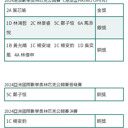
2024港澳數學奧林匹克公開賽《港澳盃HKIMO OPEN》
2A 葉芯瑜
金獎
1D 林鴻哲 2C 林景睿 5C 鄭子恒 6A 馬添
銀獎
悅
1B 黃允晴 1C 楊安竣 1C 楊安鈞 1D 吳奕
銅獎
風 4A 林偉申
2024亞洲國際數學奧林匹克公開賽晉級賽
5C 鄭子恒
銅獎
2024亞洲國際數學奧林匹克公開賽決賽
1C 楊安鈞
銅獎