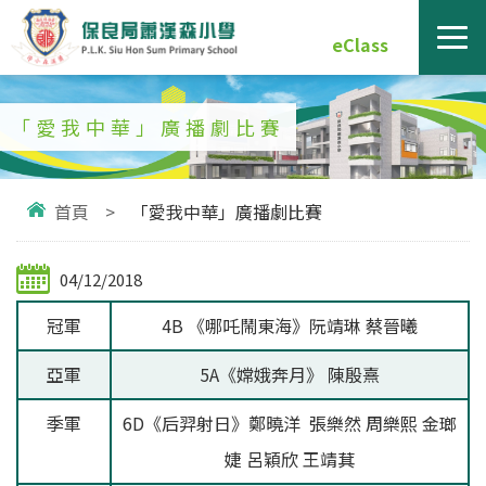
eClass
「愛我中華」廣播劇比賽
首頁
>
「愛我中華」廣播劇比賽
04/12/2018
冠軍
4B 《哪吒鬧東海》阮靖琳 蔡晉曦
亞軍
5A《嫦娥奔月》 陳殷熹
季軍
6D《后羿射日》鄭曉洋 張樂然 周樂熙 金瑯
婕 呂穎欣 王靖萁