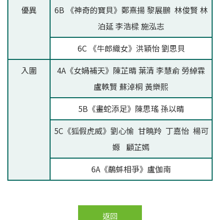
優異
6B 《神奇的寶貝》鄭熹揚 黎展鵬 林俊賢 林
泊延 李浩樑 施泓志
6C 《牛郎織女》洪穎怡 劉思貝
入圍
4A《女媧補天》陳芷晴 葉清 李慧俞 勞綽霖
盧軼賢 蘇淖桐 黃樂熙
5B《畫蛇添足》陳思瑤 孫以晴
5C《狐假虎威》劉心愉 甘曉羚 丁嘉怡 楊可
嫄 顧芷嫣
6A《鷸蚌相爭》盧伽南
返回