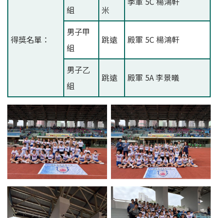
季軍 5C 楊鴻軒
組
米
男子甲
得獎名單：
跳遠
殿軍 5C 楊鴻軒
組
男子乙
跳遠
殿軍 5A 李景㬢
組