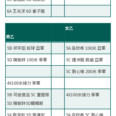
6A 王兆洋 6D 崔子龍
女乙
男乙
5B 祁宇田 鉛球 亞軍
5A 巫欣希 100米 亞軍
5D 陳銳鋅 100米 季軍
5C 鍾沛殷 跳遠 亞軍
5C 劉心愉 200米 季軍
4X100米接力 季軍
5B 司徒俊滔 5C 董楚傑
4X100米接力 季軍
5D 陳銳鋅5D關楓毅
5A 劉浚釗 5D 張瀟宇
5A 巫欣希 5C 劉心愉