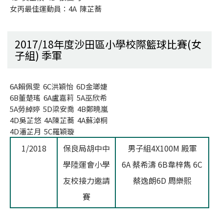
女丙最佳運動員：4A 陳芷蕎
2017/18年度沙田區小學校際籃球比賽(女
子組) 季軍
6A賴佩雯 6C洪穎怡 6D金瑯婕
6B董楚瑤 6A盧嘉莉 5A巫欣希
5A勞綽婷 5D梁安喬 4B鄭曉嵐
4D吳芷悠 4A陳芷蕎 4A蘇淖桐
4D潘芷月 5C羅穎璇
1/2018
保良局胡中中
男子組4X100M 殿軍
學陸運會小學
6A 蔡希濤 6B韋梓雋 6C
友校接力邀請
蔡逸朗6D 周樂熙
賽