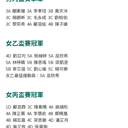
3A 關紫龍 3A 李孝培 3B 黃天沐
3C 楊朗昕 3C 毛永成 3C 劉柏佑
3C 黎奕希 4A 鄺昱紘 4B 陳子謙
女乙盃賽冠軍
4D 劉苡均 5A 勞綽婷 5A 巫欣希
5A 林梓晴 5B 陳思瑤 5B 梁凱澄
5B 麥芯蓓 5C 劉心瑜 5C 楊可嫄
女乙最佳運動員：5A 巫欣希
女丙盃賽冠軍
1D 鄺昱霖 3C 陳紫晴 4A 施靖彤
4A 陳芷蕎 4A 李慧俞 4B 鄭曉嵐
4B 楊蕊嘉 4C 梁思敏 4D 潘芷月
4D 吳芷攸 4D 張曼珣