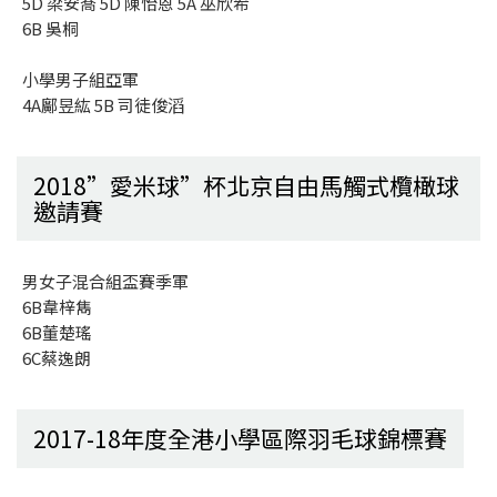
5D 梁安喬 5D 陳怡恩 5A 巫欣希
6B 吳桐
小學男子組亞軍
4A鄺昱紘 5B 司徒俊滔
2018”愛米球”杯北京自由馬觸式欖橄球
邀請賽
男女子混合組盃賽季軍
6B韋梓雋
6B董楚瑤
6C蔡逸朗
2017-18年度全港小學區際羽毛球錦標賽