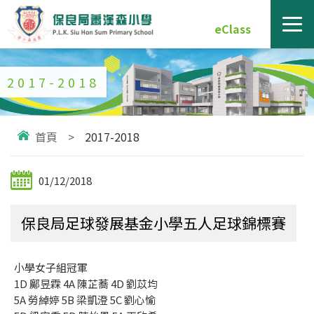
eClass
2017-2018
首頁
>
2017-2018
01/12/2018
保良局足球發展基金小學五人足球錦標賽
小學女子組冠軍
1D 鄺昱霖 4A 陳芷蕎 4D 劉苡均
5A 勞綽婷 5B 梁凱澄 5C 劉心愉