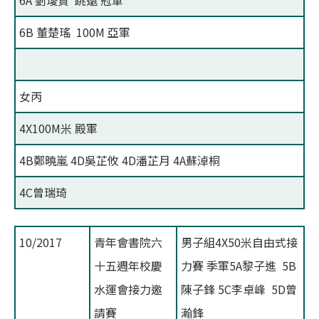
6A 劉璦賢 跳遠 冠軍
6B 董楚瑤 100M 亞軍
女丙
4X100M米 殿軍
4B鄭曉嵐 4D吳芷攸 4D潘芷月 4A蘇淖桐
4C曾瑞琦
10/2017
青年會書院六
男子組4X50米自由式接
十五週年校慶
力賽 季軍5A黎子進 5B
水運會接力邀
陳子鋒 5C李卓峰 5D曾
請賽
瀚鋒