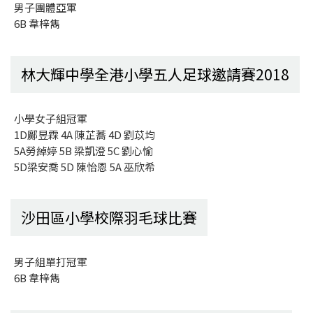
男子團體亞軍
6B 韋梓雋
林大輝中學全港小學五人足球邀請賽2018
小學女子組冠軍
1D鄺昱霖 4A 陳芷蕎 4D 劉苡均
5A勞綽婷 5B 梁凱澄 5C 劉心愉
5D梁安喬 5D 陳怡恩 5A 巫欣希
沙田區小學校際羽毛球比賽
男子組單打冠軍
6B 韋梓雋