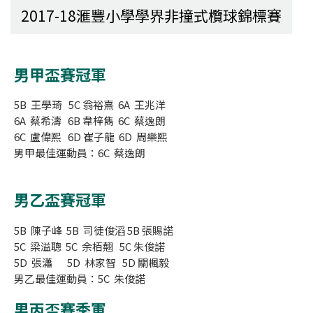
2017-18滙豐小學學界非撞式欖球錦標賽
男甲盃賽冠軍
5B 王學琦 5C 翁裕熹 6A 王兆洋
6A 蔡希濤 6B 韋梓雋 6C 蔡逸朗
6C 盧偉熙 6D 崔子龍 6D 周樂熙
男甲最佳運動員：6C 蔡逸朗
男乙盃賽冠軍
5B 陳子峰 5B 司徒俊滔 5B 張賜諾
5C 梁溢聰 5C 余栢翹 5C 朱俊諾
5D 張瀟 5D 林家智 5D 關楓毅
男乙最佳運動員：5C 朱俊諾
男丙盃賽季軍