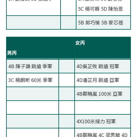
5C 楊可嫄 5D 陳怡恩
5B 郭巧愉 5B 麥芯蓓
女丙
男丙
4B 陳子謙 跳遠 季軍
4D吳芷攸 跳遠 冠軍
3C 楊朗昕 60米 季軍
4D潘芷月 跳遠 亞軍
4B鄭曉嵐 100米 亞軍
4X100米接力 冠軍
4B鄭曉嵐 4C 梁思敏 4D