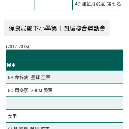
4D 潘芷月跳遠 第七名
保良局屬下小學第十四屆聯合運動會
(2017-2018)
男甲
6B 韋梓雋 壘球 亞軍
6D 周樂熙 200M 殿軍
女甲