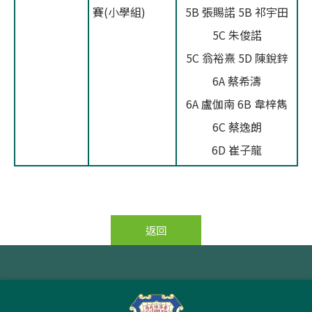
賽(小學組)
5B 張賜諾 5B 祁宇田
5C 朱俊諾
5C 翁裕熹 5D 陳銳鋅
6A 蔡希濤
6A 盧伽南 6B 韋梓雋
6C 蔡逸朗
6D 崔子龍
返回