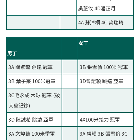
吳芷攸 4D潘芷月
4A 蘇淖桐 4C 曾瑞琦
女丁
男丁
3A 關紫龍 跳遠 冠軍
3B 張雪倫 100米 冠軍
3B 葉子豪 100米冠軍
3D曾鎧穎 跳遠 亞軍
3C毛永成 木球 冠軍 (破
大會紀錄)
3D 陸誠希 跳遠 亞軍
4X100米接力 冠軍
3A 文煒懿 100米季軍
3A 盧穎 3B 張雪倫 3C