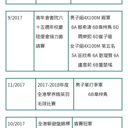
9/2017
青年會書院六
男子組4X100M 殿軍
十五週年校慶
6A 蔡希濤 6B韋梓雋 6D
陸運會接力邀
周樂熙 6D崔子龍
請賽
女子組4X100M 第五名
5A 巫欣希 6A 劉璦賢 6A
盧嘉莉 6B董楚瑤
11/2017
2017-2018年度
男子單打季軍
全港學界精英羽
6B韋梓雋
毛球比賽
10/2017
全港躲避盤錦標
盾賽冠軍