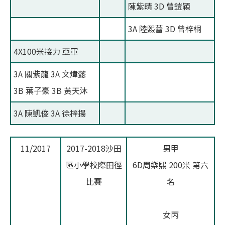
陳紫晴 3D 曾鎧穎
3A 陸熙蕾 3D 曾梓桐
4X100米接力 亞軍
3A 關紫龍 3A 文煒懿
3B 葉子豪 3B 黃天沐
3A 陳凱俊 3A 徐梓揚
11/2017
2017-2018沙田
男甲
區小學校際田徑
6D周樂熙 200米 第六
比賽
名
女丙