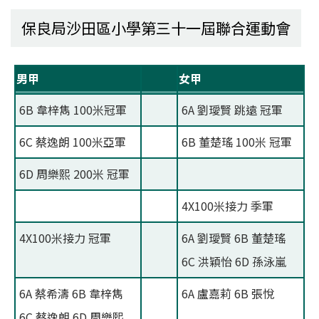
保良局沙田區小學第三十一屆聯合運動會
男甲
女甲
6B 韋梓雋 100米冠軍
6A 劉璦賢 跳遠 冠軍
6C 蔡逸朗 100米亞軍
6B 董楚瑤 100米 冠軍
6D 周樂熙 200米 冠軍
4X100米接力 季軍
4X100米接力 冠軍
6A 劉璦賢 6B 董楚瑤
6C 洪穎怡 6D 孫泳嵐
6A 蔡希濤 6B 韋梓雋
6A 盧嘉莉 6B 張悅
6C 蔡逸朗 6D 周樂熙