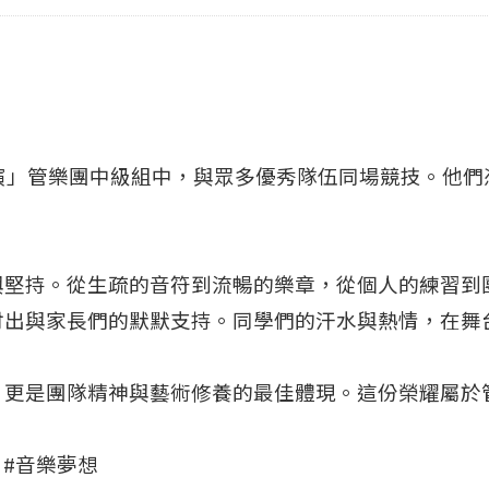
匯演」管樂團中級組中，與眾多優秀隊伍同場競技。他
與堅持。從生疏的音符到流暢的樂章，從個人的練習到
付出與家長們的默默支持。同學們的汗水與熱情，在舞
，更是團隊精神與藝術修養的最佳體現。這份榮耀屬於
 #音樂夢想