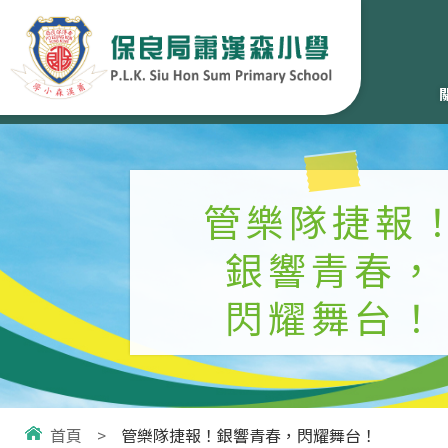
管樂隊捷報
銀響青春，
閃耀舞台！
首頁
>
管樂隊捷報！銀響青春，閃耀舞台！