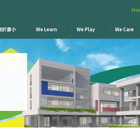
Ho
關於蕭小
We Learn
We Play
We Care
！