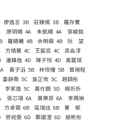
B 廖逸言 3B 莊臻揚 3B 羅存實
4A 廖玥晴 4A 朱凱晴 4A 張峻銘
4B 羅晴曦 4B 余明霖 4B 阮 望
4C 方靖蕎 4C 王宸奕 4C 梁淼淳
4D 潘鍏逸 4D 陳子悅 4D 黃霆琛
5A 黃子滔 5B 林悅橦 5B 曾琬程
C 姜靜喬 5C 吳芷攸 5C 趙穎彤
5C 李家逸 5C 黃在朗 5D 楊炘炘
6A 張芯瑞 6A 黃樂菲 6A 李珮琳
6B 方卓霖 6B 區瑞炫 6B 單 郁
6D 勞宛雯 6D 鄭諾澄 6D 施昕彤