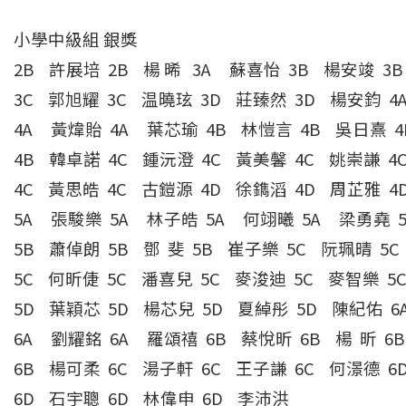
小學中級組 銀獎
2B 許展培 2B 楊 晞 3A 蘇喜怡 3B 楊安竣 3
3C 郭旭耀 3C 温曉玹 3D 莊臻然 3D 楊安鈞 
4A 黃煒貽 4A 葉芯瑜 4B 林愷言 4B 吳日熹 
4B 韓卓諾 4C 鍾沅澄 4C 黃美馨 4C 姚崇謙 
4C 黃思皓 4C 古鎧源 4D 徐鐫滔 4D 周芷雅 
5A 張駿樂 5A 林子皓 5A 何翊曦 5A 梁勇堯 
5B 蕭倬朗 5B 鄧 斐 5B 崔子樂 5C 阮珮晴 5
5C 何昕倢 5C 潘喜兒 5C 麥浚迪 5C 麥智樂 
5D 葉穎芯 5D 楊芯兒 5D 夏綽彤 5D 陳紀佑 
6A 劉耀銘 6A 羅頌禧 6B 蔡悅昕 6B 楊 昕 
6B 楊可柔 6C 湯子軒 6C 王子謙 6C 何澋德 
6D 石宇聰 6D 林偉申 6D 李沛洪