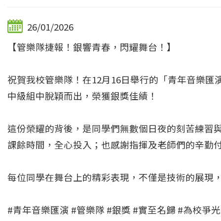
26/01/2026
【管樂隊捷報！銀響青春，閃耀舞台！】
祝賀我校管樂隊！在12月16日舉行的「青年音樂
中級組中脫穎而出，榮獲銀獎佳績！
這份榮耀的背後，是同學們無數個日夜的刻苦練習
課餘時間，全心投入；也感謝指揮及老師們的辛勤
每位同學在舞台上的精彩表現，不僅是技術的展現
#青年音樂匯演 #管樂隊 #銀獎 #實至名歸 #為校爭光