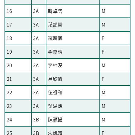
16
3A
韓卓諾
M
17
3A
葉頡賢
M
18
3A
羅晴曦
F
19
3A
李嘉晴
F
20
3A
李梓淏
M
21
3A
呂欣倩
F
22
3A
伍祖和
M
23
3A
吳溢朗
M
24
3B
陳灝揚
M
25
3B
朱凱晴
F