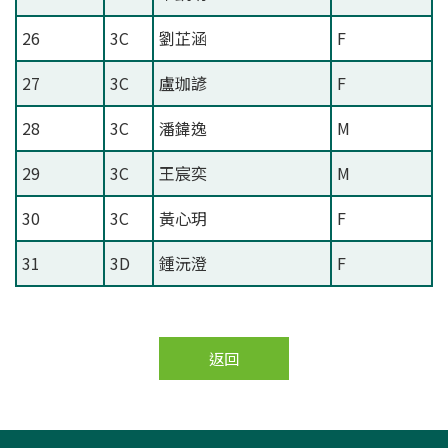
26
3C
劉芷涵
F
27
3C
盧珈諺
F
28
3C
潘鍏逸
M
29
3C
王宸奕
M
30
3C
黃心玥
F
31
3D
鍾沅澄
F
返回