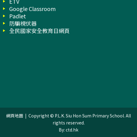
ETV
Google Classroom
Padlet
防騙視伏器
全民國家安全教育日網頁
網頁地圖
| Copyright © P.L.K. Siu Hon Sum Primary School. All
rights reserved.
By: ctd.hk