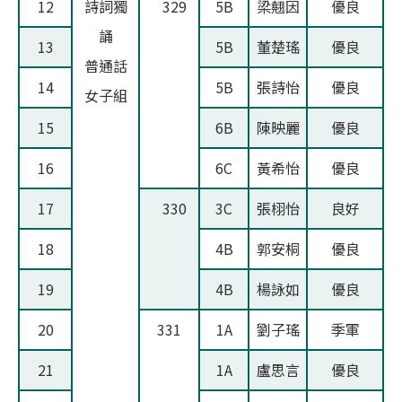
12
詩詞獨
329
5B
梁翹因
優良
誦
13
5B
董楚瑤
優良
普通話
14
5B
張詩怡
優良
女子組
15
6B
陳映麗
優良
16
6C
黃希怡
優良
17
330
3C
張栩怡
良好
18
4B
郭安桐
優良
19
4B
楊詠如
優良
20
331
1A
劉子瑤
季軍
21
1A
盧思言
優良