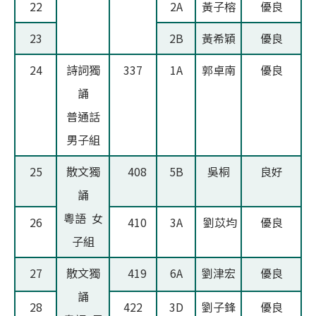
22
2A
黃子榕
優良
23
2B
黃希穎
優良
24
詩詞獨
337
1A
郭卓南
優良
誦
普通話
男子組
25
散文獨
408
5B
吳桐
良好
誦
粵語 女
26
410
3A
劉苡均
優良
子組
27
散文獨
419
6A
劉津宏
優良
誦
28
422
3D
劉子鋒
優良