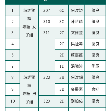
1
詩詞獨
307
6C
何汶穎
優良
誦
2
310
3C
陳芷晴
優良
粵語 女
3
311
2C
文雅萱
優良
子組
4
2C
吳祉嫣
優良
5
2D
蘇嘉懿
優良
7
1D
溫曦潼
季軍
8
詩詞獨
322
3B
何汶錫
優良
誦
9
3B
麥展豪
良好
粵語 男
10
323
2D
劉柏佑
優良
子組