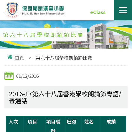
eClass
第六十八屆學校朗誦節比賽
首頁
>
第六十八屆學校朗誦節比賽
01/12/2016
2016-17第六十八屆香港學校朗誦節粵語/
普通話
人次
項目
項目編
班別
姓名
成績
號