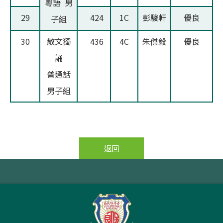
粵語 男
29
424
1C
彭駿軒
優良
子組
30
散文獨
436
4C
朱傑毅
優良
誦
普通話
男子組
返回