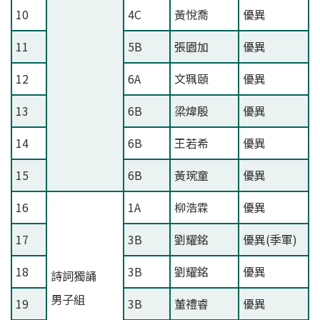
10
4C
黃悅喬
優異
11
5B
張園加
優異
12
6A
文珮頤
優異
13
6B
梁煒殷
優異
14
6B
王若希
優異
15
6B
黃琬童
優異
16
1A
柳浩霖
優異
17
3B
劉耀銘
優異(季軍)
18
3B
劉耀銘
優異
詩詞獨誦
男子組
19
3B
董禮睿
優異