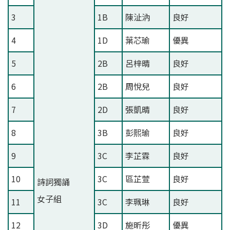
3
1B
陳沚汭
良好
4
1D
葉芯瑜
優異
5
2B
呂梓晴
良好
6
2B
周悅兒
良好
7
2D
張凱晴
良好
8
3B
彭熙瑜
良好
9
3C
李芷霖
良好
10
3C
區芷萱
良好
詩詞獨誦
女子組
11
3C
李珮琳
良好
12
3D
施昕彤
優異