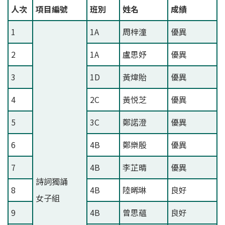
人次
項目編號
班別
姓名
成績
1
1A
周梓潼
優異
2
1A
盧思妤
優異
3
1D
黃煒貽
優異
4
2C
黃悦芝
優異
5
3C
鄭諾澄
優異
6
4B
鄭樂殷
優異
7
4B
李芷晴
優異
詩詞獨誦
8
4B
陸晞琳
良好
女子組
9
4B
曾思蘊
良好