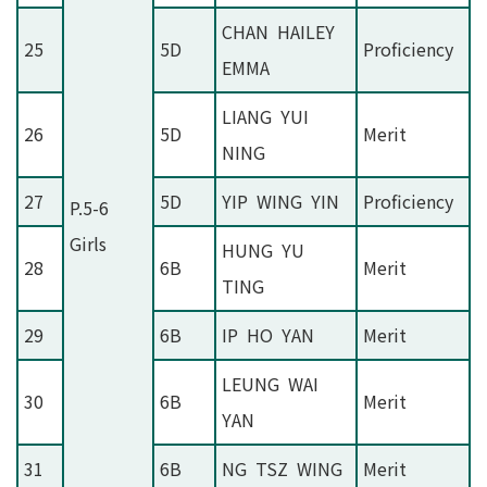
CHAN HAILEY
25
5D
Proficiency
EMMA
LIANG YUI
26
5D
Merit
NING
27
5D
YIP WING YIN
Proficiency
P.5-6
Girls
HUNG YU
28
6B
Merit
TING
29
6B
IP HO YAN
Merit
LEUNG WAI
30
6B
Merit
YAN
31
6B
NG TSZ WING
Merit