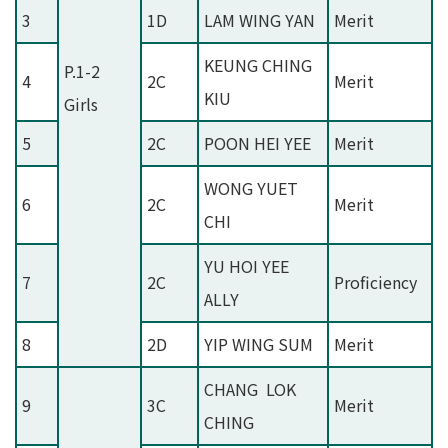
3
1D
LAM WING YAN
Merit
KEUNG CHING
P.1-2
4
2C
Merit
KIU
Girls
5
2C
POON HEI YEE
Merit
WONG YUET
6
2C
Merit
CHI
YU HOI YEE
7
2C
Proficiency
ALLY
8
2D
YIP WING SUM
Merit
CHANG LOK
9
3C
Merit
CHING