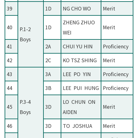
39
1D
NG CHO WO
Merit
ZHENG ZHUO
40
1D
Merit
P.1-2
WEI
Boys
41
2A
CHUI YU HIN
Proficiency
42
2C
KO TSZ SHING
Merit
43
3A
LEE PO YIN
Proficiency
44
3B
LEE PUI HUNG
Proficiency
P.3-4
LO CHUN ON
45
3D
Merit
Boys
AIDEN
46
3D
TO JOSHUA
Merit