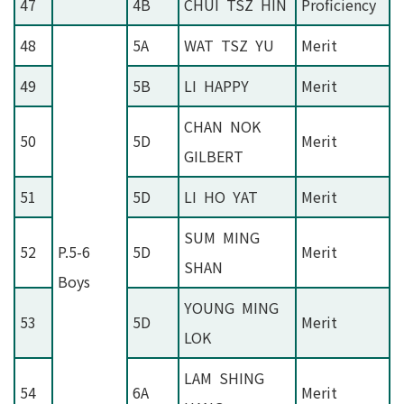
47
4B
CHUI TSZ HIN
Proficiency
48
5A
WAT TSZ YU
Merit
49
5B
LI HAPPY
Merit
CHAN NOK
50
5D
Merit
GILBERT
51
5D
LI HO YAT
Merit
SUM MING
52
P.5-6
5D
Merit
SHAN
Boys
YOUNG MING
53
5D
Merit
LOK
LAM SHING
54
6A
Merit