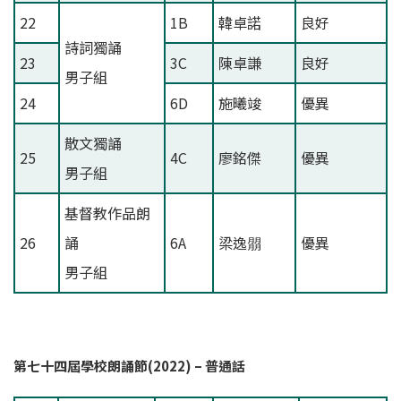
22
1B
韓卓諾
良好
詩詞獨誦
23
3C
陳卓謙
良好
男子組
24
6D
施曦竣
優異
散文獨誦
25
4C
廖銘傑
優異
男子組
基督教作品朗
26
誦
6A
梁逸朤
優異
男子組
第七十四屆學校朗誦節(2022) –
普通話