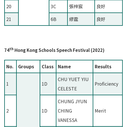
20
3C
張梓宸
良好
21
6B
繆霆
良好
th
74
Hong Kong Schools Speech Festival (2022)
No.
Groups
Class
Name
Results
CHU YUET YIU
1
1D
Proficiency
CELESTE
CHUNG JYUN
2
1D
CHING
Merit
VANESSA