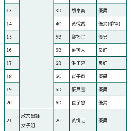
13
3D
胡卓蕎
優異
14
4C
黃悅喬
優異(季軍)
15
5B
鄭巧宜
優異
16
6B
葉可人
良好
17
6B
洪于婷
良好
18
6C
崔子蕎
優異
19
6D
張貝嘉
優異
20
6D
崔子悠
優異
散文獨誦
21
2C
黃悦芝
優異
女子組